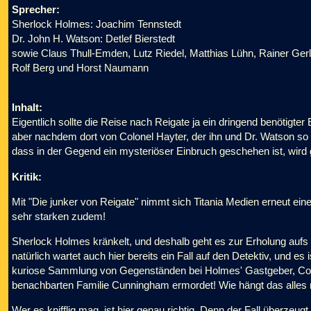
Sprecher:
Sherlock Holmes: Joachim Tennstedt
Dr. John H. Watson: Detlef Bierstedt
sowie Claus Thull-Emden, Lutz Riedel, Matthias Lühn, Rainer Gerl
Rolf Berg und Horst Naumann
Inhalt:
Eigentlich sollte die Reise nach Reigate ja ein dringend benötigter
aber nachdem dort von Colonel Hayter, der ihn und Dr. Watson so fr
dass in der Gegend ein mysteriöser Einbruch geschehen ist, wird 
Kritik:
Mit "Die junker von Reigate" nimmt sich Titania Medien erneut eine
sehr starken zudem!
Sherlock Holmes kränkelt, und deshalb geht es zur Erholung aufs
natürlich wartet auch hier bereits ein Fall auf den Detektiv, und es 
kuriose Sammlung von Gegenständen bei Holmes' Gastgeber, Colo
benachbarten Familie Cunningham ermordet! Wie hängt das alle
Wer es knifflig mag, ist hier genau richtig. Denn der Fall überzeug