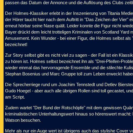
passen das Datum der Annonce und die Auflösung des Clubs zeit
Der Holmes-Klassiker erlebt in der Inszenierung von Titania Medi
der Hörer taucht hier nach dem Auftritt in "Das Zeichen der Vier" 
erneut hörbar seine Nase quält. Leider konnte die Figur nicht wie
Bayer drückt dem leicht trotteligen Kriminalen von Scotland Yard mi
Amusement. Kein Wunder - bei einer Figur, die Holmes selbst als 
bezeichnet!
Zur Story selbst gibt es nicht viel zu sagen - der Fall ist ein Klass
zu hören ist. Holmes selbst bezeichnet ihn als "Drei-Pfeifen-Prob
wieder einmal das hervorragende Ensemble und die stilechte Kuli
Stephan Bosenius und Marc Gruppe toll zum Leben erweckt habe
Die Sprecherriege rund um Joachim Tennstedt und Detlev Biersted
Gudo Hoegel - aber auch alle übrigen Rollen sind toll gecastet, u
am Script.
Zudem wartet "Der Bund der Rotschöpfe" mit dem gewissen Quäntche
kriminalistischen Unterhaltungswert hinaus so hörenswert macht: 
Watson besuchen.
Mehr als nur ein Auge wert ist übrigens auch das stylishe Cover v