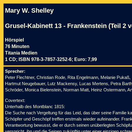
Mary W. Shelley
Grusel-Kabinett 13 - Frankenstein (Teil 2 v
Hörspiel
76 Minuten
Titania Medien
1 CD; ISBN 978-3-7857-3252-6; Euro: 7,99
Sprecher:
Peter Flechtner, Christian Rode, Rita Engelmann, Melanie Pukaß
Hartmut Neugebauer, Lutz Mackensy, Lucas Mertens, Petra Barthe
Schröder, Monica Bielenstein, Norman Matt, Heinz Ostermann, A
Covertext:
Unterhalb des Montblanc 1815:
Die Suche nach Vergeltung für das Leid, das über seine Familie ka
Schöpfer und Geschöpf treffen erstmals wieder aufeinander. Frank
Verantwortung bewusst, die er durch seinen unüberlegten Schöp
verspricht, ihn und die Seinen zukünftig unter einer einzigen sch