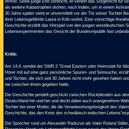
immer. Seine junge Ehe zerbricht, er verliert das Sorgerecht für sei
als weitere Katastrophen drohen, nach Indien, um in einem Ashra
30 Jahre später steht er unvermittelt vor der Tür seiner Tochter Bea
ihrer Lebensgefährtin Laura in Köln wohnt. Eine vorsichtige Annähe
Geschichte erzählt das Hörspiel von den jungen westdeutschen Sin
Lebensexperimenten das Gesicht der Bundesrepublik fast unbeabs
Kritik:
Am 14.4. sendet der SWR 2 "Great Eastern oder Heimstatt für Idi
Hörer mit auf eine ganz persönliche Spuren- und Sinnsuche, erz
und Tochter, die sich seit 30 Jahren nicht mehr gesehen haben und
nie zwischen ihnen gegeben hatte.
Die Geschichte pendelt geschickt zwischen Rückblenden aus dem
Deutschland hin und her und deckt dabei auch unangenehme Wah
Tochter bei einer Mutter, die die Verantwortungslosigkeit des Vate
Geschichte, das den Kreis des schwäbisch-indischen Lebens"exper
Die Sprecher rund um Alexander Radszun als Vater Roland Stiller,