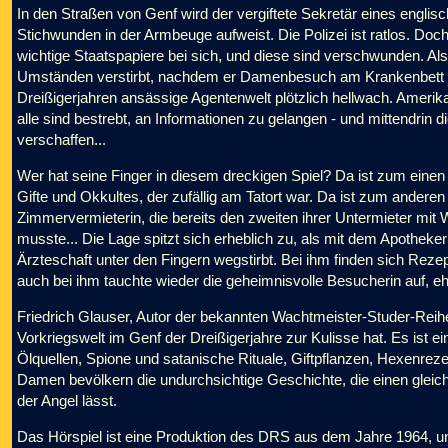
In den Straßen von Genf wird der vergiftete Sekretär eines engl
Stichwunden in der Armbeuge aufweist. Die Polizei ist ratlos. Doch
wichtige Staatspapiere bei sich, und diese sind verschwunden. Als
Umständen verstirbt, nachdem er Damenbesuch am Krankenbett hatt
Dreißigerjahren ansässige Agentenwelt plötzlich hellwach. Amerik
alle sind bestrebt, an Informationen zu gelangen - und mittendrin d
verschaffen...
Wer hat seine Finger in diesem dreckigen Spiel? Da ist zum einen
Gifte und Okkultes, der zufällig am Tatort war. Da ist zum ande
Zimmervermieterin, die bereits den zweiten ihrer Untermieter mit 
musste... Die Lage spitzt sich erheblich zu, als mit dem Apotheker Ä
Ärzteschaft unter den Fingern wegstirbt. Bei ihm finden sich Reze
auch bei ihm tauchte wieder die geheimnisvolle Besucherin auf, ehe
Friedrich Glauser, Autor der bekannten Wachtmeister-Studer-Reihe
Vorkriegswelt im Genf der Dreißigerjahre zur Kulisse hat. Es ist 
Ölquellen, Spione und satanische Rituale, Giftpflanzen, Hexenrez
Damen bevölkern die undurchsichtige Geschichte, die einen gleic
der Angel lässt.
Das Hörspiel ist eine Produktion des DRS aus dem Jahre 1964, u