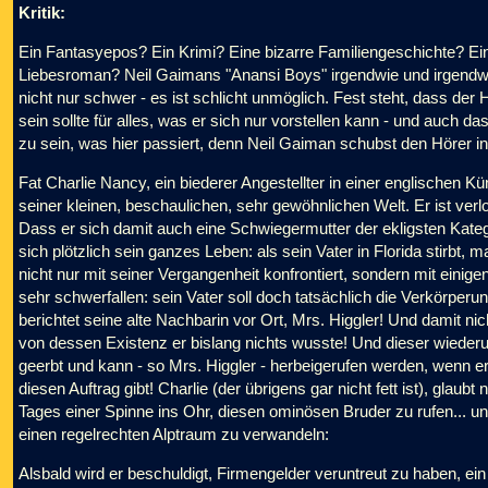
Kritik:
Ein Fantasyepos? Ein Krimi? Eine bizarre Familiengeschichte? Ei
Liebesroman? Neil Gaimans "Anansi Boys" irgendwie und irgendwo i
nicht nur schwer - es ist schlicht unmöglich. Fest steht, dass der
sein sollte für alles, was er sich nur vorstellen kann - und auch da
zu sein, was hier passiert, denn Neil Gaiman schubst den Hörer i
Fat Charlie Nancy, ein biederer Angestellter in einer englischen K
seiner kleinen, beschaulichen, sehr gewöhnlichen Welt. Er ist verl
Dass er sich damit auch eine Schwiegermutter der ekligsten Kateg
sich plötzlich sein ganzes Leben: als sein Vater in Florida stirbt, 
nicht nur mit seiner Vergangenheit konfrontiert, sondern mit einig
sehr schwerfallen: sein Vater soll doch tatsächlich die Verkörper
berichtet seine alte Nachbarin vor Ort, Mrs. Higgler! Und damit ni
von dessen Existenz er bislang nichts wusste! Und dieser wieder
geerbt und kann - so Mrs. Higgler - herbeigerufen werden, wenn e
diesen Auftrag gibt! Charlie (der übrigens gar nicht fett ist), glaubt 
Tages einer Spinne ins Ohr, diesen ominösen Bruder zu rufen... u
einen regelrechten Alptraum zu verwandeln:
Alsbald wird er beschuldigt, Firmengelder veruntreut zu haben, ein