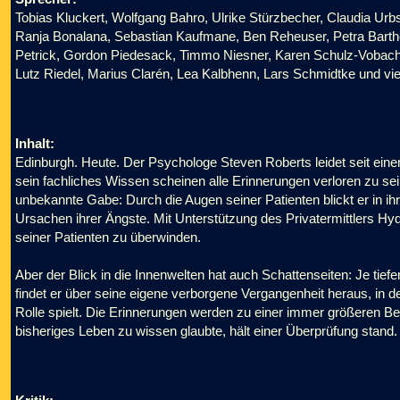
Tobias Kluckert, Wolfgang Bahro, Ulrike Stürzbecher, Claudia Ur
Ranja Bonalana, Sebastian Kaufmane, Ben Reheuser, Petra Barthel,
Petrick, Gordon Piedesack, Timmo Niesner, Karen Schulz-Vobach,
Lutz Riedel, Marius Clarén, Lea Kalbhenn, Lars Schmidtke und vi
Inhalt:
Edinburgh. Heute. Der Psychologe Steven Roberts leidet seit einem 
sein fachliches Wissen scheinen alle Erinnerungen verloren zu sei
unbekannte Gabe: Durch die Augen seiner Patienten blickt er in ih
Ursachen ihrer Ängste. Mit Unterstützung des Privatermittlers Hyd
seiner Patienten zu überwinden.
Aber der Blick in die Innenwelten hat auch Schattenseiten: Je tie
findet er über seine eigene verborgene Vergangenheit heraus, in 
Rolle spielt. Die Erinnerungen werden zu einer immer größeren Be
bisheriges Leben zu wissen glaubte, hält einer Überprüfung stand. 