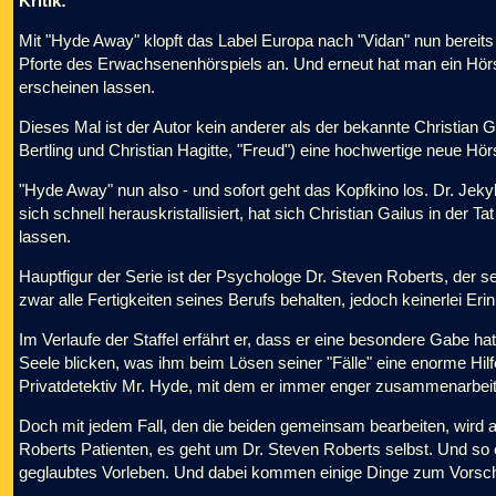
Kritik:
Mit "Hyde Away" klopft das Label Europa nach "Vidan" nun bereits
Pforte des Erwachsenenhörspiels an. Und erneut hat man ein Hörs
erscheinen lassen.
Dieses Mal ist der Autor kein anderer als der bekannte Christian
Bertling und Christian Hagitte, "Freud") eine hochwertige neue Hörs
"Hyde Away" nun also - und sofort geht das Kopfkino los. Dr. Jek
sich schnell herauskristallisiert, hat sich Christian Gailus in der 
lassen.
Hauptfigur der Serie ist der Psychologe Dr. Steven Roberts, der sei
zwar alle Fertigkeiten seines Berufs behalten, jedoch keinerlei Er
Im Verlaufe der Staffel erfährt er, dass er eine besondere Gabe ha
Seele blicken, was ihm beim Lösen seiner "Fälle" eine enorme Hilfe
Privatdetektiv Mr. Hyde, mit dem er immer enger zusammenarbeit
Doch mit jedem Fall, den die beiden gemeinsam bearbeiten, wird 
Roberts Patienten, es geht um Dr. Steven Roberts selbst. Und so
geglaubtes Vorleben. Und dabei kommen einige Dinge zum Vorschein