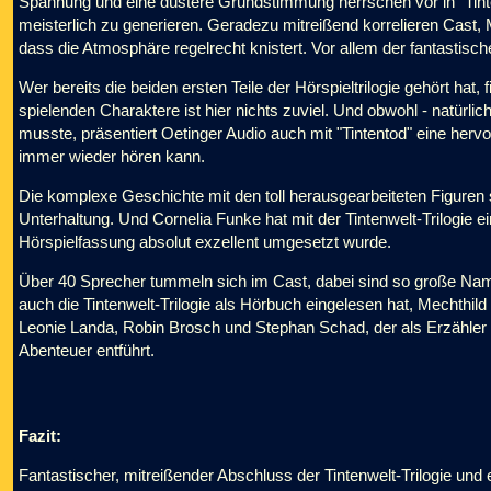
Spannung und eine düstere Grundstimmung herrschen vor in "Tint
meisterlich zu generieren. Geradezu mitreißend korrelieren Cast,
dass die Atmosphäre regelrecht knistert. Vor allem der fantastisch
Wer bereits die beiden ersten Teile der Hörspieltrilogie gehört hat, f
spielenden Charaktere ist hier nichts zuviel. Und obwohl - natürl
musste, präsentiert Oetinger Audio auch mit "Tintentod" eine herv
immer wieder hören kann.
Die komplexe Geschichte mit den toll herausgearbeiteten Figuren
Unterhaltung. Und Cornelia Funke hat mit der Tintenwelt-Trilogie e
Hörspielfassung absolut exzellent umgesetzt wurde.
Über 40 Sprecher tummeln sich im Cast, dabei sind so große Name
auch die Tintenwelt-Trilogie als Hörbuch eingelesen hat, Mechthi
Leonie Landa, Robin Brosch und Stephan Schad, der als Erzähler 
Abenteuer entführt.
Fazit:
Fantastischer, mitreißender Abschluss der Tintenwelt-Trilogie und e