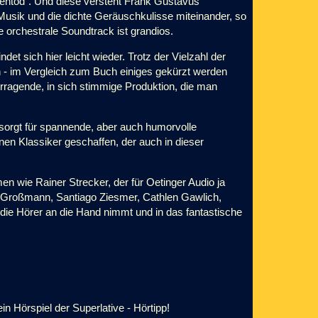
entod". Und diese versteht Frank Gustavus
 Musik und die dichte Geräuschkulisse miteinander, so
e orchestrale Soundtrack ist grandios.
indet sich hier leicht wieder. Trotz der Vielzahl der
ich - im Vergleich zum Buch einiges gekürzt werden
orragende, in sich stimmige Produktion, die man
 sorgt für spannende, aber auch humorvolle
inen Klassiker geschaffen, der auch in dieser
n wie Rainer Strecker, der für Oetinger Audio ja
ld Großmann, Santiago Ziesmer, Cathlen Gawlich,
die Hörer an die Hand nimmt und in das fantastische
in Hörspiel der Superlative - Hörtipp!