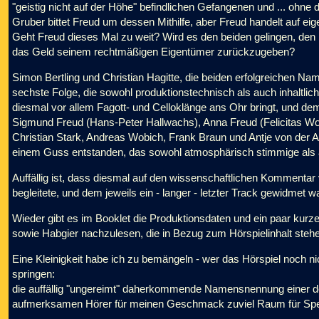
"geistig nicht auf der Höhe" befindlichen Gefangenen und ... ohne 
Gruber bittet Freud um dessen Mithilfe, aber Freud handelt auf ei
Geht Freud dieses Mal zu weit? Wird es den beiden gelingen, den
das Geld seinem rechtmäßigen Eigentümer zurückzugeben?
Simon Bertling und Christian Hagitte, die beiden erfolgreichen Na
sechste Folge, die sowohl produktionstechnisch als auch inhaltlic
diesmal vor allem Fagott- und Celloklänge ans Ohr bringt, und 
Sigmund Freud (Hans-Peter Hallwachs), Anna Freud (Felicitas Woll
Christian Stark, Andreas Wobich, Frank Braun und Antje von der Ah
einem Guss entstanden, das sowohl atmosphärisch stimmige als a
Auffällig ist, dass diesmal auf den wissenschaftlichen Kommentar v
begleitete, und dem jeweils ein - langer - letzter Track gewidmet wa
Wieder gibt es im Booklet die Produktionsdaten und ein paar kurze
sowie Habgier nachzulesen, die in Bezug zum Hörspielinhalt steh
Eine Kleinigkeit habe ich zu bemängeln - wer das Hörspiel noch nic
springen:
die auffällig "ungereimt" daherkommende Namensnennung einer de
aufmerksamen Hörer für meinen Geschmack zuviel Raum für Spe