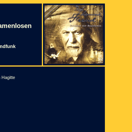
Namenlosen
undfunk
 Hagitte