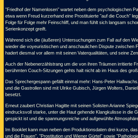
"Friedhof der Namenlosen" wartet neben dem psychologischen Par
etwa wenn Freud kurzerhand eine Prostituierte "auf die Couch" l
Folge für Folge mehr Feinschliff, und man fühlt sich langsam sch
Serienkonzept greift.
Während sich die (äußeren) Untersuchungen zum Fall auf den Wie
wieder die voyeuristischen und anschaulichen Dispute zwischen 
hadert diesmal vor allem mit seinen Vaterqualitäten, und seine Ze
Auch der Nebenerzählstrang um die von ihren Träumen irritierte Fr
berühmten Couch-Sitzungen gehts halt nicht ab im Haus des großen
Das Sprechergespann gefällt einmal mehr: Hans-Peter Hallwachs, 
und die Gastrollen sind mit Ulrike Gubisch, Jürgen Wolters, Dani
besetzt.
Erneut zaubert Christian Hagitte mit seinen Solisten Arianne Spieg
eindrucksvoll starke, unter die Haut gehende Klangkulisse in di
gespickt ist und die spannungsreiche und aufgewühlte Atmosphäre g
Im Booklet kann man neben den Produktionsdaten drei kurze, das 
und die Frauen", "Prostitution und Wiener Gürtel" sowie "Patholog