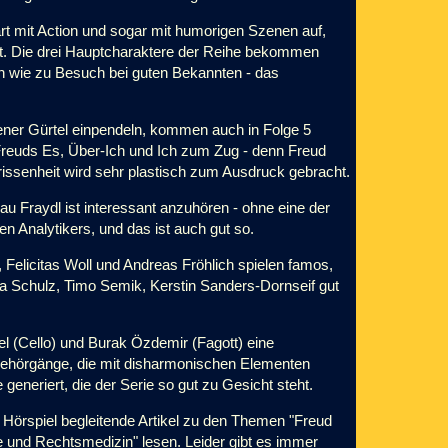
t mit Action und sogar mit humorigen Szenen auf,
egt. Die drei Hauptcharaktere der Reihe bekommen
on wie zu Besuch bei guten Bekannten - das
ner Gürtel einpendeln, kommen auch in Folge 5
Freuds Es, Über-Ich und Ich zum Zug - denn Freud
rrissenheit wird sehr plastisch zum Ausdruck gebracht.
au Fraydl ist interessant anzuhören - ohne eine der
 Analytikers, und das ist auch gut so.
Felicitas Woll und Andreas Fröhlich spielen famos,
ela Schulz, Timo Semik, Kerstin Sanders-Dornseif gut
el (Cello) und Burak Özdemir (Fagott) eine
e Gehörgänge, die mit disharmonischen Elementen
eneriert, die der Serie so gut zu Gesicht steht.
Hörspiel begleitende Artikel zu den Themen "Freud
ie und Rechtsmedizin" lesen. Leider gibt es immer