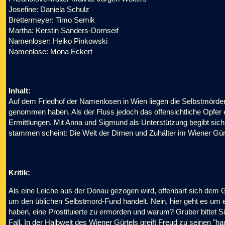
Josefine: Daniela Schulz
Brettermeyer: Timo Semik
Martha: Kerstin Sanders-Dornseif
Namenloser: Heiko Pinkowski
Namenlose: Mona Eckert
Inhalt:
Auf dem Friedhof der Namenlosen in Wien liegen die Selbstmörder
genommen haben. Als der Fluss jedoch das offensichtliche Opfe
Ermittlungen. Mit Anna und Sigmund als Unterstützung begibt sic
stammen scheint: Die Welt der Dirnen und Zuhälter im Wiener Gürt
Kritik:
Als eine Leiche aus der Donau gezogen wird, offenbart sich dem 
um den üblichen Selbstmord-Fund handelt. Nein, hier geht es um 
haben, eine Prostituierte zu ermorden und warum? Gruber bittet S
Fall. In der Halbwelt des Wiener Gürtels greift Freud zu seinen "hau