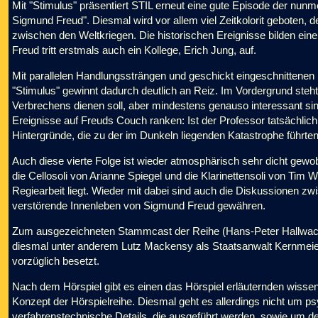
Mit "Stimulus" präsentiert STIL erneut eine gute Episode der nunme
Sigmund Freud". Diesmal wird vor allem viel Zeitkolorit geboten
zwischen den Weltkriegen. Die historischen Ereignisse bilden ei
Freud tritt erstmals auch ein Kollege, Erich Jung, auf.
Mit parallelen Handlungssträngen und geschickt eingeschnittenen
"Stimulus" gewinnt dadurch deutlich an Reiz. Im Vordergrund steht
Verbrechens dienen soll, aber mindestens genauso interessant si
Ereignisse auf Freuds Couch ranken: Ist der Professor tatsächlich
Hintergründe, die zu der im Dunkeln liegenden Katastrophe führte
Auch diese vierte Folge ist wieder atmosphärisch sehr dicht gewob
die Cellosoli von Arianne Spiegel und die Klarinettensoli von Tim 
Regiearbeit liegt. Wieder mit dabei sind auch die Diskussionen zw
verstörende Innenleben von Sigmund Freud gewähren.
Zum ausgezeichneten Stammcast der Reihe (Hans-Peter Hallwachs,
diesmal unter anderem Lutz Mackensy als Staatsanwalt Kernmeier 
vorzüglich besetzt.
Nach dem Hörspiel gibt es einen das Hörspiel erläuternden wiss
Konzept der Hörspielreihe. Diesmal geht es allerdings nicht um 
verfahrenstechnische Details, die ausgeführt werden, sowie um 