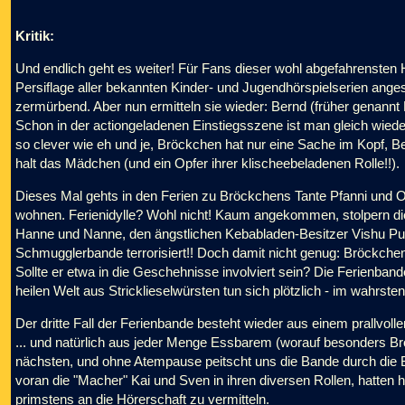
Kritik:
Und endlich geht es weiter! Für Fans dieser wohl abgefahrensten 
Persiflage aller bekannten Kinder- und Jugendhörspielserien ange
zermürbend. Aber nun ermitteln sie wieder: Bernd (früher genannt
Schon in der actiongeladenen Einstiegsszene ist man gleich wieder 
so clever wie eh und je, Bröckchen hat nur eine Sache im Kopf, Ber
halt das Mädchen (und ein Opfer ihrer klischeebeladenen Rolle!!).
Dieses Mal gehts in den Ferien zu Bröckchens Tante Pfanni und On
wohnen. Ferienidylle? Wohl nicht! Kaum angekommen, stolpern die
Hanne und Nanne, den ängstlichen Kebabladen-Besitzer Vishu Punja
Schmugglerbande terrorisiert!! Doch damit nicht genug: Bröckch
Sollte er etwa in die Geschehnisse involviert sein? Die Ferienband
heilen Welt aus Stricklieselwürsten tun sich plötzlich - im wahrste
Der dritte Fall der Ferienbande besteht wieder aus einem prallvol
... und natürlich aus jeder Menge Essbarem (worauf besonders Br
nächsten, und ohne Atempause peitscht uns die Bande durch die Be
voran die "Macher" Kai und Sven in ihren diversen Rollen, hatten
primstens an die Hörerschaft zu vermitteln.