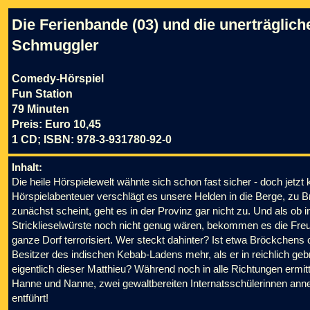
Die Ferienbande (03) und die unerträglich
Schmuggler
Comedy-Hörspiel
Fun Station
79 Minuten
Preis: Euro 10,45
1 CD; ISBN: 978-3-931780-92-0
Inhalt:
Die heile Hörspielewelt wähnte sich schon fast sicher - doch jetzt 
Hörspielabenteuer verschlägt es unsere Helden in die Berge, zu 
zunächst scheint, geht es in der Provinz gar nicht zu. Und als ob i
Stricklieselwürste noch nicht genug wären, bekommen es die Fre
ganze Dorf terrorisiert. Wer steckt dahinter? Ist etwa Bröckchens 
Besitzer des indischen Kebab-Ladens mehr, als er in reichlich ge
eigentlich dieser Matthieu? Während noch in alle Richtungen ermitt
Hanne und Nanne, zwei gewaltbereiten Internatsschülerinnen ann
entführt!