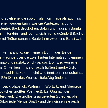
Hörspielserie, die sowohl als Hommage als auch als
sehen werden kann, war die Wartezeit hart und
 Beate), Baul, Bröckchen, Babsi und natürlich Bambi!
mittendrin - und: es hat sich nichts geändert! Baul ist
nd (früher genannt Beater) nur zwei, und Babsi ... ist
kel Tarantino, die in einem Dorf in den Bergen
 Freunde über die zwei harten Internatsschülerinnen
b und ratzfatz wird klar: das Dorf wird von einer
ens Onkel benimmt sich auch äußerst merkwürdig.
e beschließt zu ermitteln! Und inmitten einer scheinbar
n (Un-)Sinne des Wortes - tiefe Abgründe auf!
len Sack Slapstick, Wahnsinn, Wortwitz und Abenteuer
öckchen größten Wert legt). Ein Gag jagt den
rgwerlt. Die großartig aufgelegten Sprecher, allen
 hörbar jede Menge Spaß - und den wissen sie auch