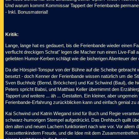
Und warum kommt Kommissar Tappert der Ferienbande permanent
- Inkl. Bonusmaterial!
Kritik:
Lange, lange hat es gedauert, bis die Ferienbande wieder einen Fal
verflucht dreckigen Schrat" legen die Macher nun einen Live-Fall 
geliebten Humor-Kerben schlägt wie die bisherigen Abenteuer der 
Da die Hörspiel-Tonspur von der Bühne auf die Scheibe gebracht wu
besetzt - doch Kenner der Ferienbande wissen natürlich um die St
Sven Buchholz (Bernd, Bröckchen) und Kai Schwind (Baul), die hie
Peters spricht Babsi, und Matthias Keller übernimmt den Erzähle
Tappert und weitere ... äh ... Gestalten. Ein kleiner, aber ungemein
Ferienbande-Erfahrung zurückblicken kann und einfach genial zu a
Kai Schwind und Katrin Wiegand sind für Buch und Regie verantwo
schwarz-humorigen Stempel aufgedrückt. Das Drehbuch quillt übe
den alten und neuen Lachern funktioniert nach wie vor. Vor alle
Kassettenkindern Freude, und die Idee mit dem Zusammentreffen d