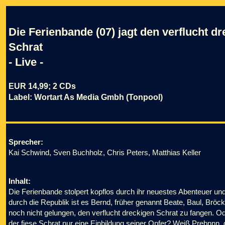
Die Ferienbande (07) jagt den verflucht d
Schrat
- Live -
EUR 14,99; 2 CDs
Label: Wortart As Media Gmbh (Tonpool)
Sprecher:
Kai Schwind, Sven Buchholz, Chris Peters, Matthias Keller
Inhalt:
Die Ferienbande stolpert kopflos durch ihr neuestes Abenteuer und 
durch die Republik ist es Bernd, früher genannt Beate, Baul, Brö
noch nicht gelungen, den verflucht dreckigen Schrat zu fangen. Oder
der fiese Schrat nur eine Einbildung seiner Opfer? Weiß Prebnnn, d