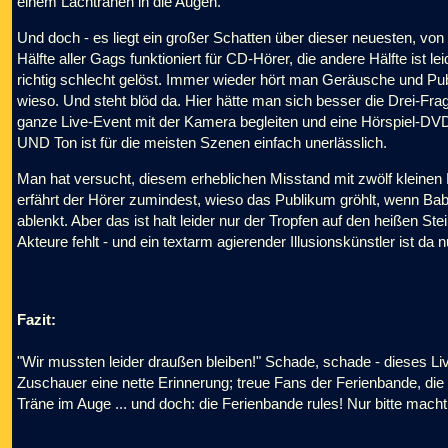
einem Lachtränen in die Augen.
Und doch - es liegt ein großer Schatten über dieser neuesten, vo
Hälfte aller Gags funktioniert für CD-Hörer, die andere Hälfte ist 
richtig schlecht gelöst. Immer wieder hört man Geräusche und Pub
wieso. Und steht blöd da. Hier hätte man sich besser die Drei-F
ganze Live-Event mit der Kamera begleiten und eine Hörspiel-DVD
UND Ton ist für die meisten Szenen einfach unerlässlich.
Man hat versucht, diesem erheblichen Misstand mit zwölf kleinen 
erfährt der Hörer zumindest, wieso das Publikum gröhlt, wenn 
ablenkt. Aber das ist halt leider nur der Tropfen auf den heißen Ste
Akteure fehlt - und ein textarm agierender Illusionskünstler ist da n
Fazit:
"Wir mussten leider draußen bleiben!" Schade, schade - dieses Live-
Zuschauer eine nette Erinnerung; treue Fans der Ferienbande, die 
Träne im Auge ... und doch: die Ferienbande rules! Nur bitte mach