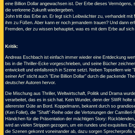
eine Billion Dollar angewachsen ist. Der Erbe dieses Vermögens, 
die verlorene Zukunft wiedergeben.
John tritt das Erbe an. Er legt sich Leibwächter zu, verhandelt mi
ihm zu Füßen. Aber kann er noch jemandem trauen? Und dann erhä
Fremden, der zu wissen behauptet, was es mit dem Erbe auf sich h
Kritik:
Andreas Eschbach ist einfach immer wieder eine Entdeckung wert:
bis in die Thriller-Ecke vorgeschrieben, und seine Bücher zeichnen 
entwickelt und einfallsreich in Szene setzt. Neben Topsellern wie
seiner Art" sticht auch "Eine Billion Dollar" durch die packende
deutscher Autoren hervor.
Die Mischung aus Thriller, Weltwirtschaft, Politik und Drama w
verarbeitet, das es in sich hat. Kein Wunder, denn der SWR holt
allererster Güte an Bord. Koppelmann, bekannt durch so grandios
(Ken Follet), die "Shaft"-Reihe oder die Vertonungen der Camiller
Händchen für die Präsentation der mächtigen Story: Rückblenden,
wird an vielen Strippen gezogen, um ein rundes und exquisites Erg
die Szenen gekonnt voneinander ab, dazu sorgen Sprecherprofis 