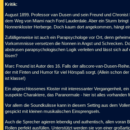
Kritik:
August 1899. Professor van Dusen und sein Freund und Chronist 
dem Weg von Miami nach Ford Lauderdale. Aber ein Sturm bringt 
Nonnenkloster Herberge. Doch kaum dort angekommen, hängt ein
Zufälligerweise ist auch ein Parapsychologe vor Ort, denn gehe
Vorkommnisse versetzen die Nonnen in Angst und Schrecken. Doch
abstrusen parapsychologischen Logik verleiten und lässt sich auf 
lösen?
Marc Freund ist Autor des 16. Falls der allscore-van-Dusen-Reihe
der mit Finten und Humor für viel Hörspaß sorgt. (Allein schon de
ist klasse!)
Ein abgeschlossenes Kloster mit interessanter Vergangenheit, ein
suspekte Charaktere, das Paranormale - hier ist alles vorhanden f
Vor allem die Soundkulisse kann in diesem Setting aus dem Vollen
gespickt mit kleinen musikalischen Einsprengseln.
Auch die Sprecher agieren lebendig und authentisch, allen voran Ber
Rollen perfekt ausfüllen. Unterstützt werden sie von einer großart