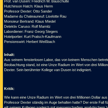
Prof. van Dusen: Friedrich W. Bauschulte
Hutchinson Hatch: Klaus Herm
Professor Dexter: Otto Sander
Madame du Chateauneuf: Liselotte Rau
Monsieur Bertrand: Klaus Miedel
Detektiv Caruso: Rolf Marnitz
Labordiener: Franz Georg Stegers
Hotelportier: Kurt Pratsch-Kaufmann
Pensionswirt: Herbert Weißbach
Inhalt:
Aus seinem fensterlosen Labor, das von keinem Menschen betrete
Beobachtung stand, ist eine Unze Radium im Wert von drei Millio
Dexter. Sein berühmter Kollege van Dusen ist indigniert.
Kritik:
Wie kann eine Unze Radium im Wert von drei Millionen Dollar au
Professor Dexter ständig im Auge behalten hatte? Der erste Fall f
eilt seinem Kollegen sogleich mit messerscharfem analytischem Ve