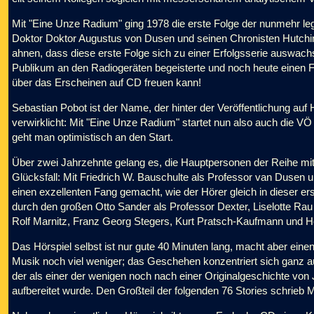
Mit "Eine Unze Radium" ging 1978 die erste Folge der nunmehr l
Doktor Doktor Augustus von Dusen und seinen Chronisten Hutchi
ahnen, dass diese erste Folge sich zu einer Erfolgsserie auswac
Publikum an den Radiogeräten begeisterte und noch heute einen F
über das Erscheinen auf CD freuen kann!
Sebastian Pobot ist der Name, der hinter der Veröffentlichung auf
verwirklicht: Mit "Eine Unze Radium" startet nun also auch die VÖ 
geht man optimistisch an den Start.
Über zwei Jahrzehnte gelang es, die Hauptpersonen der Reihe m
Glücksfall: Mit Friedrich W. Bauschulte als Professor van Dusen
einen exzellenten Fang gemacht, wie der Hörer gleich in dieser ers
durch den großen Otto Sander als Professor Dexter, Liselotte R
Rolf Marnitz, Franz Georg Stegers, Kurt Pratsch-Kaufmann und H
Das Hörspiel selbst ist nur gute 40 Minuten lang, macht aber ein
Musik noch viel weniger; das Geschehen konzentriert sich ganz 
der als einer der wenigen noch nach einer Originalgeschichte von
aufbereitet wurde. Den Großteil der folgenden 76 Stories schrieb 