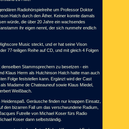
egendären Radiohörspielreihe um Professor Doktor
nson Hatch durch den Äther. Keiner konnte damals
hsen würde, die über 20 Jahre ein wachsendes
anstamm ihr eigen nennt, der sich nunmehr endlich
 Highscore Music steckt, und er hat seine Vison
der 77-teiligen Reihe auf CD, und mit gleich 4 Folgen
it denselben Stammsprechern zu besetzen - ein
 und Klaus Herm als Hutchinson Hatch hatte man auch
ten Folge feststellen kann. Ergänzt wird der Cast
au als Madame de Chateauneuf sowie Klaus Miedel,
erbert Weißbach.
en Heidenspaß. Geräusche finden nur knappen Einsatz,
auf den bizarren Fall um das verschwundene Radium,
 Jacques Futrelle von Michael Koser fürs Radio
Michael Koser dann selbstständig.