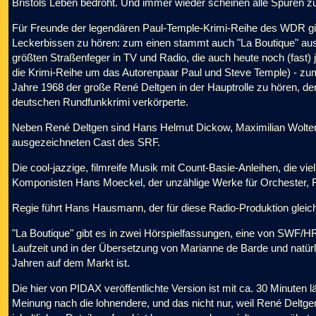
Bristols Leben bedroht. Und immer wieder scheinen alle Spuren zu
Für Freunde der legendären Paul-Temple-Krimi-Reihe des WDR gibt
Leckerbissen zu hören: zum einen stammt auch "La Boutique" aus
größten Straßenfeger in TV und Radio, die auch heute noch (fast) 
die Krimi-Reihe um das Autorenpaar Paul und Steve Temple) - zu
Jahre 1968 der große René Deltgen in der Hauptrolle zu hören, d
deutschen Rundfunkkrimi verkörperte.
Neben René Deltgen sind Hans Helmut Dickow, Maximilian Wolters
ausgezeichneten Cast des SRF.
Die cool-jazzige, filmreife Musik mit Count-Basie-Anleihen, die v
Komponisten Hans Moeckel, der unzählige Werke für Orchester, F
Regie führt Hans Hausmann, der für diese Radio-Produktion gleic
"La Boutique" gibt es in zwei Hörspielfassungen, eine von SWF/
Laufzeit und in der Übersetzung von Marianne de Barde und natür
Jahren auf dem Markt ist.
Die hier von PIDAX veröffentlichte Version ist mit ca. 30 Minuten
Meinung nach die lohnendere, und das nicht nur, weil René Deltgen 