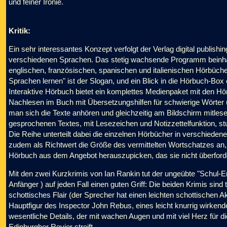
und feiner Ironie.
Kritik:
Ein sehr interessantes Konzept verfolgt der Verlag digital publishi
verschiedenen Sprachen. Das stetig wachsende Programm beinhalte
englischen, französischen, spanischen und italienischen Hörbüch
Sprachen lernen" ist der Slogan, und ein Blick in die Hörbuch-Box 
Interaktive Hörbuch bietet ein komplettes Medienpaket mit den H
Nachlesen im Buch mit Übersetzungshilfen für schwierige Wört
man sich die Texte anhören und gleichzeitig am Bildschirm mitle
gesprochenen Textes, mit Lesezeichen und Notizzettelfunktion, st
Die Reihe unterteilt dabei die einzelnen Hörbücher in verschieden
zudem als Richtwert die Größe des vermittelten Wortschatzes an
Hörbuch aus dem Angebot herauszupicken, das sie nicht überforde
Mit den zwei Kurzkrimis von Ian Rankin tut der ungeübte "Schul-En
Anfänger ) auf jeden Fall einen guten Griff: Die beiden Krimis sind
schottisches Flair (der Sprecher hat einen leichten schottischen Ak
Hauptfigur des Inspector John Rebus, eines leicht knurrig wirken
wesentliche Details, der mit wachen Augen und mit viel Herz für d
Edinburgher Revier streift.