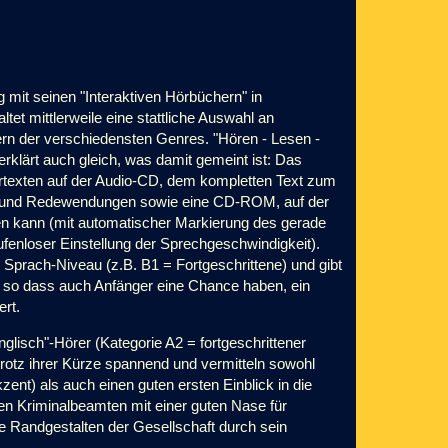
ng mit seinen "Interaktiven Hörbüchern" in
t mittlerweile eine stattliche Auswahl an
ern der verschiedensten Genres. "Hören - Lesen -
erklärt auch gleich, was damit gemeint ist: Das
örtexten auf der Audio-CD, dem kompletten Text zum
er und Redewendungen sowie eine CD-ROM, auf der
sen kann (mit automatischer Markierung des gerade
ufenloser Einstellung der Sprechgeschwindigkeit).
e Sprach-Niveau (z.B. B1 = Fortgeschrittene) und gibt
, so dass auch Anfänger eine Chance haben, ein
rt.
glisch"-Hörer (Kategorie A2 = fortgeschrittener
 trotz ihrer Kürze spannend und vermitteln sowohl
zent) als auch einen guten ersten Einblick in die
den Kriminalbeamten mit einer guten Nase für
ie Randgestalten der Gesellschaft durch sein