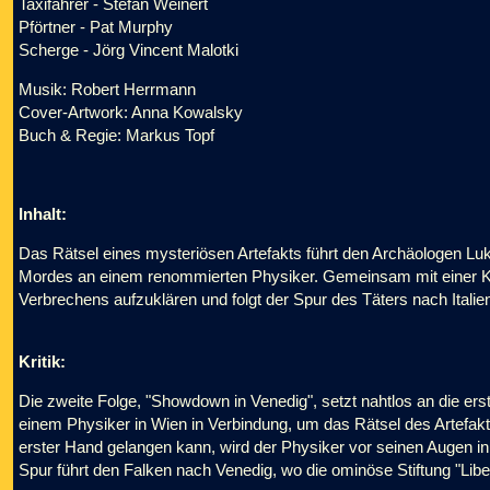
Taxifahrer - Stefan Weinert
Pförtner - Pat Murphy
Scherge - Jörg Vincent Malotki
Musik: Robert Herrmann
Cover-Artwork: Anna Kowalsky
Buch & Regie: Markus Topf
Inhalt:
Das Rätsel eines mysteriösen Artefakts führt den Archäologen Lu
Mordes an einem renommierten Physiker. Gemeinsam mit einer Kol
Verbrechens aufzuklären und folgt der Spur des Täters nach Italien
Kritik:
Die zweite Folge, "Showdown in Venedig", setzt nahtlos an die ers
einem Physiker in Wien in Verbindung, um das Rätsel des Artefak
erster Hand gelangen kann, wird der Physiker vor seinen Augen 
Spur führt den Falken nach Venedig, wo die ominöse Stiftung "Liberi