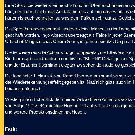
Eine Story, die wieder spannend ist und mit Überraschungen aufwa
hört, denn dort taucht das Artefakt bereits auf, um das es hier wied
härter als auch schneller ist, was dem Falken sehr gut zu Gesicht 
Die Sprechercrew agiert gut, und der kleine Mangel in der Dynamik
geschafft worden. Ingo Albrecht überzeugt als Falke in jeder Szen
Urbschat-Mingues
alias Chiara Stern, ist prima besetzt. Da passt
Die teilweise rasante Action wird gut umgesetzt, die Effekte sitzen
Kirchturmspitze authentisch und bis ins "Bleistift"-Detail genau. 
und der Erzähler übernimmt elegant zwischen den tadellos gespie
Die fabelhafte Titelmusik von Robert Herrmann kommt wieder zum
der Wiedererkennungseffekt gegeben ist. Natürlich gibts auch im
bestens untermalt.
Wieder gilt ein Extrablick dem feinen Artwork von Anna Kowalsky 
von Folge 1! Das 44-minütige Hörspiel ist auf 8 Tracks untergebr
und weitere Produktionsdaten nachlesen.
Fazit: