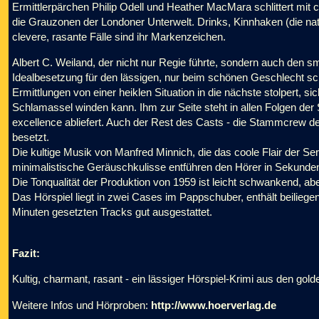
Ermittlerpärchen Philip Odell und Heather MacMara schlittert mit
die Grauzonen der Londoner Unterwelt. Drinks, Kinnhaken (die nat
clevere, rasante Fälle sind ihr Markenzeichen.
Albert C. Weiland, der nicht nur Regie führte, sondern auch den sm
Idealbesetzung für den lässigen, nur beim schönen Geschlecht sc
Ermittlungen von einer heiklen Situation in die nächste stolpert, 
Schlamassel winden kann. Ihm zur Seite steht in allen Folgen der 
excellence abliefert. Auch der Rest des Casts - die Stammcrew d
besetzt.
Die kultige Musik von Manfred Minnich, die das coole Flair der Ser
minimalistische Geräuschkulisse entführen den Hörer in Sekunden
Die Tonqualität der Produktion von 1959 ist leicht schwankend, ab
Das Hörspiel liegt in zwei Cases im Pappschuber, enthält beiliegend
Minuten gesetzten Tracks gut ausgestattet.
Fazit:
Kultig, charmant, rasant - ein lässiger Hörspiel-Krimi aus den gold
Weitere Infos und Hörproben:
http://www.hoerverlag.de