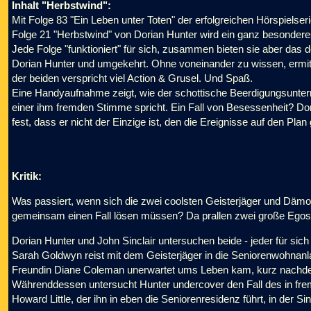
Inhalt "Herbstwind":
Mit Folge 83 "Ein Leben unter Toten" der erfolgreichen Hörspiels
Folge 21 "Herbstwind" von Dorian Hunter wird ein ganz besonderes
Jede Folge "funktioniert" für sich, zusammen bieten sie aber das d
Dorian Hunter und umgekehrt. Ohne voneinander zu wissen, ermitt
der beiden verspricht viel Action & Grusel. Und Spaß.
Eine Handyaufnahme zeigt, wie der schottische Beerdigungsunter
einer ihm fremden Stimme spricht. Ein Fall von Besessenheit? Dori
fest, dass er nicht der Einzige ist, den die Ereignisse auf den Pl
Kritik:
Was passiert, wenn sich die zwei coolsten Geisterjäger und Dämo
gemeinsam einen Fall lösen müssen? Da prallen zwei große Egos 
Dorian Hunter und John Sinclair untersuchen beide - jeder für sic
Sarah Goldwyn reist mit dem Geisterjäger in die Seniorenwohnanl
Freundin Diane Coleman unerwartet ums Leben kam, kurz nachdem 
Währenddessen untersucht Hunter undercover den Fall des in f
Howard Little, der ihn in eben die Seniorenresidenz führt, in der Si