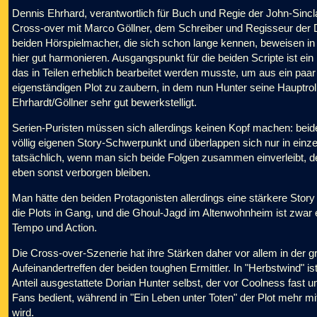
Dennis Ehrhard, verantwortlich für Buch und Regie der John-Sinclai
Cross-over mit Marco Göllner, dem Schreiber und Regisseur der
beiden Hörspielmacher, die sich schon lange kennen, beweisen in
hier gut harmonieren. Ausgangspunkt für die beiden Scripte ist e
das in Teilen erheblich bearbeitet werden musste, um aus ein paar
eigenständigen Plot zu zaubern, in dem nun Hunter seine Hauptro
Ehrhardt/Göllner sehr gut bewerkstelligt.
Serien-Puristen müssen sich allerdings keinen Kopf machen: beide
völlig eigenen Story-Schwerpunkt und überlappen sich nur in ei
tatsächlich, wenn man sich beide Folgen zusammen einverleibt,
eben sonst verborgen bleiben.
Man hätte den beiden Protagonisten allerdings eine stärkere St
die Plots in Gang, und die Ghoul-Jagd im Altenwohnheim ist zwar ei
Tempo und Action.
Die Cross-over-Szenerie hat ihre Stärken daher vor allem in der 
Aufeinandertreffen der beiden toughen Ermittler. In "Herbstwind" i
Anteil ausgestattete Dorian Hunter selbst, der vor Coolness fast u
Fans bedient, während in "Ein Leben unter Toten" der Plot mehr 
wird.