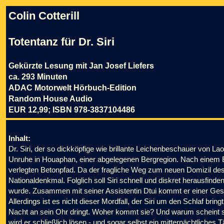
Colin Cotterill
Totentanz für Dr. Siri
Gekürzte Lesung mit Jan Josef Liefers
ca. 293 Minuten
ADAC Motorwelt Hörbuch-Edition
Random House Audio
EUR 12,99; ISBN 978-3837104486
Inhalt:
Dr. Siri, der so dickköpfige wie brillante Leichenbeschauer von Lao
Unruhe in Houaphan, einer abgelegenen Bergregion. Nach einem Er
verlegten Betonpfad. Da der fragliche Weg zum neuen Domizil des P
Nationaldenkmal. Folglich soll Siri schnell und diskret herausfind
wurde. Zusammen mit seiner Assistentin Dtui kommt er einer Ges
Allerdings ist es nicht dieser Mordfall, der Siri um den Schlaf bringt
Nacht an sein Ohr dringt. Woher kommt sie? Und warum scheint 
wird er schließlich lösen - und sogar selbst ein mitternächtliches