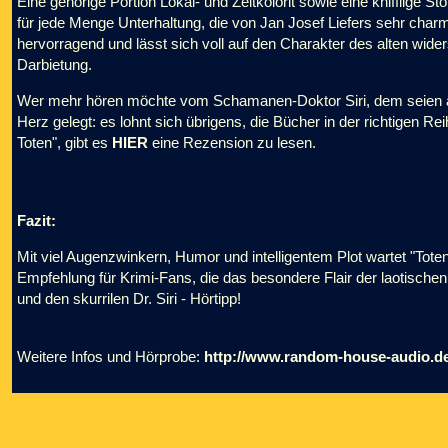
Eine gehörige Portion Lokal- und Zeitkolorit sowie eine knifflige St
für jede Menge Unterhaltung, die von Jan Josef Liefers sehr charm
hervorragend und lässt sich voll auf den Charakter des alten wider
Darbietung.
Wer mehr hören möchte vom Schamanen-Doktor Siri, dem seien a
Herz gelegt: es lohnt sich übrigens, die Bücher in der richtigen Reih
Toten", gibt es
HIER
eine Rezension zu lesen.
Fazit:
Mit viel Augenzwinkern, Humor und intelligentem Plot wartet "Totent
Empfehlung für Krimi-Fans, die das besondere Flair der laotischen
und den skurrilen Dr. Siri - Hörtipp!
Weitere Infos und Hörprobe:
http://www.random-house-audio.d