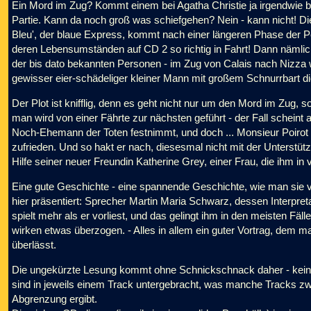
Ein Mord im Zug? Kommt einem bei Agatha Christie ja irgendwie bek
Partie. Kann da noch groß was schiefgehen? Nein - kann nicht! Die
Bleu', der blaue Express, kommt nach einer längeren Phase der P
deren Lebensumständen auf CD 2 so richtig in Fahrt! Dann nämlic
der bis dato bekannten Personen - im Zug von Calais nach Nizza w
gewisser eier-schädeliger kleiner Mann mit großem Schnurrbart die 
Der Plot ist knifflig, denn es geht nicht nur um den Mord im Zug,
man wird von einer Fährte zur nächsten geführt - der Fall scheint a
Noch-Ehemann der Toten festnimmt, und doch ... Monsieur Poirot i
zufrieden. Und so hakt er nach, diesesmal nicht mit der Unterstü
Hilfe seiner neuer Freundin Katherine Grey, einer Frau, die ihm in vi
Eine gute Geschichte - eine spannende Geschichte, wie man sie vo
hier präsentiert: Sprecher Martin Maria Schwarz, dessen Interpret
spielt mehr als er vorliest, und das gelingt ihm in den meisten F
wirken etwas überzogen. - Alles in allem ein guter Vortrag, dem 
überlässt.
Die ungekürzte Lesung kommt ohne Schnickschnack daher - keine 
sind in jeweils einem Track untergebracht, was manche Tracks zwa
Abgrenzung ergibt.