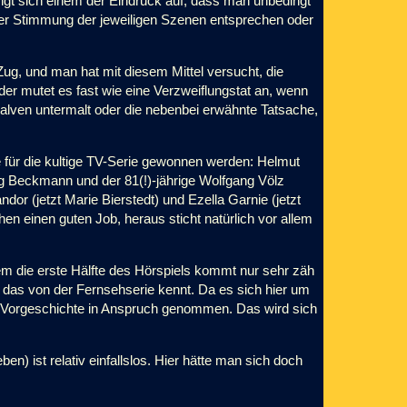
ängt sich einem der Eindruck auf, dass man unbedingt
 der Stimmung der jeweiligen Szenen entsprechen oder
, und man hat mit diesem Mittel versucht, die
der mutet es fast wie eine Verzweiflungstat an, wenn
lven untermalt oder die nebenbei erwähnte Tatsache,
für die kultige TV-Serie gewonnen werden: Helmut
g Beckmann und der 81(!)-jährige Wolfgang Völz
dor (jetzt Marie Bierstedt) und Ezella Garnie (jetzt
n einen guten Job, heraus sticht natürlich vor allem
lem die erste Hälfte des Hörspiels kommt nur sehr zäh
das von der Fernsehserie kennt. Da es sich hier um
 der Vorgeschichte in Anspruch genommen. Das wird sich
n) ist relativ einfallslos. Hier hätte man sich doch