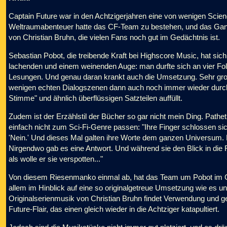
Captain Future war in den Achtzigerjahren eine von wenigen Scienc
Weltraumabenteuer hatte das CF-Team zu bestehen, und das Gan
von Christian Bruhn, die vielen Fans noch gut im Gedächtnis ist.
Sebastian Pobot, die treibende Kraft bei Highscore Music, hat si
lachenden und einem weinenden Auge: man durfte sich an vier Folg
Lesungen. Und genau daran krankt auch die Umsetzung. Sehr gro
wenigen echten Dialogszenen dann auch noch immer wieder durch 
Stimme" und ähnlich überflüssigen Satzteilen auffüllt.
Zudem ist der Erzählstil der Bücher so gar nicht mein Ding. Pathet
einfach nicht zum Sci-Fi-Genre passen: "Ihre Finger schlossen sic
'Nein.' Und dieses Mal galten ihre Worte dem ganzen Universum. D
Nirgendwo gab es eine Antwort. Und während sie den Blick in die F
als wolle er sie verspotten..."
Von diesem Riesenmanko einmal ab, hat das Team um Pobot im Gro
allem im Hinblick auf eine so originalgetreue Umsetzung wie es 
Originalserienmusik von Christian Bruhn findet Verwendung und ge
Future-Flair, das einen gleich wieder in die Achtziger katapultiert.