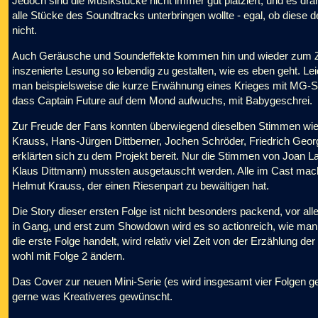
Jedoch sind die Musikstücke nicht immer gut platziert, und es dr
alle Stücke des Soundtracks unterbringen wollte - egal, ob diese
nicht.
Auch Geräusche und Soundeffekte kommen hin und wieder zum Zug
inszenierte Lesung so lebendig zu gestalten, wie es eben geht. Lei
man beispielsweise die kurze Erwähnung eines Krieges mit MG-Sa
dass Captain Future auf dem Mond aufwuchs, mit Babygeschrei.
Zur Freude der Fans konnten überwiegend dieselben Stimmen wie 
Krauss, Hans-Jürgen Dittberner, Jochen Schröder, Friedrich Geor
erklärten sich zu dem Projekt bereit. Nur die Stimmen von Joan Lan
Klaus Dittmann) mussten ausgetauscht werden. Alle im Cast mache
Helmut Krauss, der einen Riesenpart zu bewältigen hat.
Die Story dieser ersten Folge ist nicht besonders packend, vor al
in Gang, und erst zum Showdown wird es so actionreich, wie man 
die erste Folge handelt, wird relativ viel Zeit von der Erzählung
wohl mit Folge 2 ändern.
Das Cover zur neuen Mini-Serie (es wird insgesamt vier Folgen gebe
gerne was Kreativeres gewünscht.