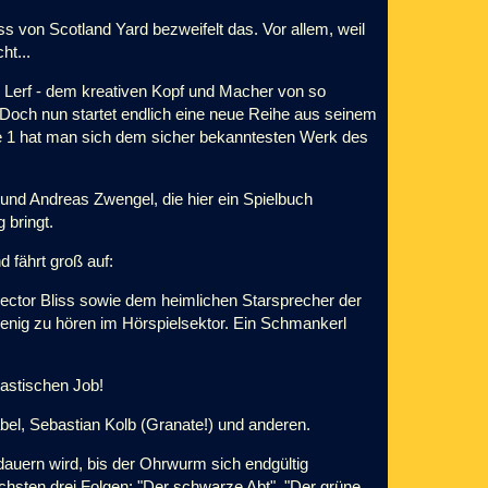
iss von Scotland Yard bezweifelt das. Vor allem, weil
ht...
 Lerf - dem kreativen Kopf und Macher von so
h nun startet endlich eine neue Reihe aus seinem
olge 1 hat man sich dem sicher bekanntesten Werk des
und Andreas Zwengel, die hier ein Spielbuch
 bringt.
 fährt groß auf:
pector Bliss sowie dem heimlichen Starsprecher der
enig zu hören im Hörspielsektor. Ein Schmankerl
tastischen Job!
bel, Sebastian Kolb (Granate!) und anderen.
dauern wird, bis der Ohrwurm sich endgültig
chsten drei Folgen: "Der schwarze Abt", "Der grüne