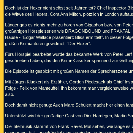
Doch ist der Hexer nicht selbst seit Jahren tot? Chief Inspector Bl
die Witwe des Hexers, Cora Ann Milton, plötzlich in London auftauc
Länger gab es nichts mehr zu hören von Gigaphon bzw. von Peter
großartigen Hörspielserien wie DRAGONBOUND und FRAKTAL. Doc
Hause - "Edgar Wallace präsentiert: Bliss ermittelt". In dieser F
großen Krimiautoren gewidmet: "Der Hexer".
Fürs Hörspiel bearbeitet wurde das bekannte Werk von Peter Lerf 
geschrieben haben, das den Krimi-Klassiker spannend zur Geltung
Die Episode ist gespickt mit großen Namen der Sprecherszene und
Mit Jürgen Kluckert als Erzähler, Gordon Piedesack als Chief Ins
Folge - Felix von Manteuffel. Ihn bekommt man vergleichsweise w
also.
Doch damit nicht genug: Auch Marc Schülert macht hier einen fan
Unterstützt wird der großartige Cast von Dirk Hardegen, Martin Sa
Die Titelmusik stammt von Frank Ravel. Mal sehen, wie lange es 
eingebrannt hat - angekündigt sind zumindest schon einmal die nä