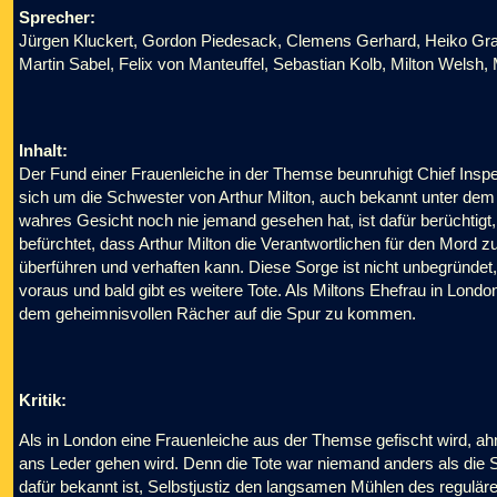
Sprecher:
Jürgen Kluckert, Gordon Piedesack, Clemens Gerhard, Heiko Gra
Martin Sabel, Felix von Manteuffel, Sebastian Kolb, Milton Welsh,
Inhalt:
Der Fund einer Frauenleiche in der Themse beunruhigt Chief Inspec
sich um die Schwester von Arthur Milton, auch bekannt unter d
wahres Gesicht noch nie jemand gesehen hat, ist dafür berüchtigt
befürchtet, dass Arthur Milton die Verantwortlichen für den Mord z
überführen und verhaften kann. Diese Sorge ist nicht unbegründet,
voraus und bald gibt es weitere Tote. Als Miltons Ehefrau in Londo
dem geheimnisvollen Rächer auf die Spur zu kommen.
Kritik:
Als in London eine Frauenleiche aus der Themse gefischt wird, ahn
ans Leder gehen wird. Denn die Tote war niemand anders als die
dafür bekannt ist, Selbstjustiz den langsamen Mühlen des regulär