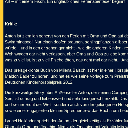
Art – mit einem Fisch. Ein unglaubliches Ferienabenteuer beginnt.
Kritik:
Anton ist ziemlich genervt von den Ferien mit Oma und Opa auf d
Swimmingpool! Nur einen doofen braunen, schlingpflanzen-glib
würde... und in den er schon gar nicht - wie die anderen Kinder - 
Wohnwagen gar nicht verlassen, aber Oma und Opa zuliebe komm
was zuviel ist, ist zuviel! Fische töten, das geht mal gar nicht... A
Das preisgekrönte Buch von Milena Baisch ist hier in einer Hör
Maidon Bader zu hören, und hat es wie seine Vorlage zum Preisträg
Deutschen Kinderhörspielpreis 2012.
Die kurzweilige Story über Außenseiter Anton, der seinen Camping
See, ist schräg und liebenswert und sehr kindgerecht erzählt. Das
und seiner Sicht der Welt, sondern auch von der gelungenen Hörs
sowie einer engagierten kleinen Sprechercrew das Buch zum Leb
Lyonel Holländer spricht den Anton, der gleichzeitig als Erzähler 
Ohm als Oma und Joachim Nimtz als Opa sind mit Valentin Mirow 