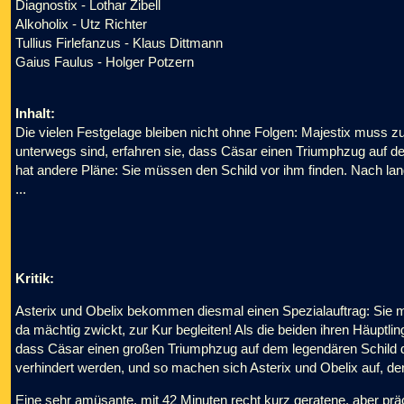
Diagnostix - Lothar Zibell
Alkoholix - Utz Richter
Tullius Firlefanzus - Klaus Dittmann
Gaius Faulus - Holger Potzern
Inhalt:
Die vielen Festgelage bleiben nicht ohne Folgen: Majestix muss zu
unterwegs sind, erfahren sie, dass Cäsar einen Triumphzug auf dem
hat andere Pläne: Sie müssen den Schild vor ihm finden. Nach 
...
Kritik:
Asterix und Obelix bekommen diesmal einen Spezialauftrag: Sie mü
da mächtig zwickt, zur Kur begleiten! Als die beiden ihren Häuptli
dass Cäsar einen großen Triumphzug auf dem legendären Schild de
verhindert werden, und so machen sich Asterix und Obelix auf, de
Eine sehr amüsante, mit 42 Minuten recht kurz geratene, aber präc