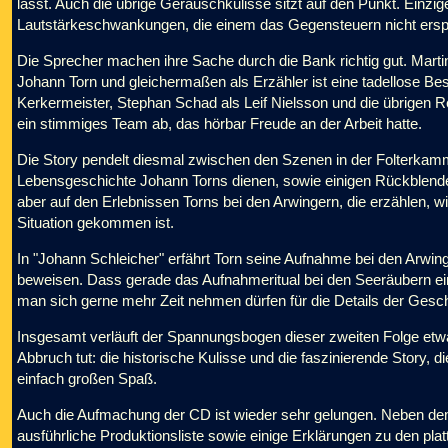
lässt. Auch die übrige Geräuschkulisse sitzt auf den Punkt. Einzig
Lautstärkeschwankungen, die einem das Gegensteuern nicht ersp
Die Sprecher machen ihre Sache durch die Bank richtig gut. Marti
Johann Torn und gleichermaßen als Erzähler ist eine tadellose Bes
Kerkermeister, Stephan Schad als Leif Nielsson und die übrigen
ein stimmiges Team ab, das hörbar Freude an der Arbeit hatte.
Die Story pendelt diesmal zwischen den Szenen in der Folterkamm
Lebensgeschichte Johann Torns dienen, sowie einigen Rückblende
aber auf den Erlebnissen Torns bei den Arwingern, die erzählen, w
Situation gekommen ist.
In "Johann Schleicher" erfährt Torn seine Aufnahme bei den Arwin
beweisen. Dass gerade das Aufnahmeritual bei den Seeräubern ein
man sich gerne mehr Zeit nehmen dürfen für die Details der Gesch
Insgesamt verläuft der Spannungsbogen dieser zweiten Folge etw
Abbruch tut: die historische Kulisse und die faszinierende Story, d
einfach großen Spaß.
Auch die Aufmachung der CD ist wieder sehr gelungen. Neben dem 
ausführliche Produktionsliste sowie einige Erklärungen zu den pla