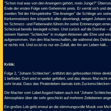
"Schon mal was von den Arwingern gehört, mein Junge?" Überrump
Ende der ersten Folge sein Geheimnis preis. Er verrät sich und d
zweiten Teil der Hörspielreihe "Die Arwinger" die Schlinge um sei
Kerkermeisters ihm körperlich alles abverlangt, weigert Johann sic
Im Schmerz- und Fieberwahn führen ihn seine Erinnerungen erneut 
Schicksal bereits besiegelt schien. Und zurück auf die Dornhai – d
seinem Namen "Schleicher" in mutigen Aktionen alle Ehre und wird s
aufgenommen. Von den Machenschaften, die während des Deliri
er nichts mit. Und so ist es nur ein Zufall, der ihn am Leben hält...
Kritik:
Folge 2, "Johann Schleicher", entführt den gefesselten Hörer direkt 
1 befindet. Dort wird er weiter gefoltert, und das dieses Mal nich
sehr brutal. Dass das Piratenleben damals kein Zuckerschlecken wa
Die Macher vom Label Asgard haben auch mit "Johann Schleicher" 
Atmosphäre über die sehr geschickt auf mehrere Zeitebenen angele
Ein großes Lob geht erneut an die stimmungsvolle Musik von Michae