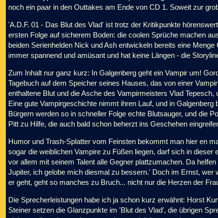
noch ein paar in den Outtakes am Ende von CD 1. Soweit zur gro
'A.D.F. 01 - Das Blut des Vlad' ist trotz der Kritikpunkte hörenswe
ersten Folge auf sicherem Boden: die coolen Sprüche machen au
beiden Serienhelden Nick und Ash entwickeln bereits eine Menge C
immer spannend und amüsant und hat keine Längen - die Storyline i
Zum Inhalt nur ganz kurz: In Galgenberg geht ein Vampir um! Gord
Tagebuch auf dem Speicher seines Hauses, das von einer Vampirphiol
enthaltene Blut und die Asche des Vampirmeisters Vlad Tepesch, u
Eine gute Vampirgeschichte nimmt ihren Lauf, und in Galgenberg 
Bürgern werden so in schneller Folge echte Blutsauger, und die Pol
Pitt zu Hilfe, die auch bald schon beherzt ins Geschehen eingreifen
Humor und Trash-Splatter vom Feinsten bekommt man hier en mass
sogar die weiblichen Vampire zu Füßen liegen, darf sich in dieser 
vor allem mit seinem Talent alle Gegner plattzumachen. Da helfe
Jupiter, ich gelobe mich diesmal zu bessern.' Doch im Ernst, wer w
er geht, geht so manches zu Bruch... nicht nur die Herzen der Fra
Die Sprecherleistungen habe ich ja schon kurz erwähnt: Horst Kur
Steiner setzen die Glanzpunkte im 'Blut des Vlad', die übrigen S