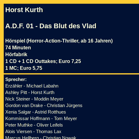
Horst Kurth
A.D.F. 01 - Das Blut des Vlad
Hörspiel (Horror-Action-Thriller, ab 16 Jahren)
74 Minuten
Hörfabrik
1 CD + 1 CD Outtakes; Euro 7,25
1 MC; Euro 5,75
Sprecher:
Erzähler - Michael Labahn
Ashley Pitt - Horst Kurth
Nick Steiner - Moddin Meyer
Gordon van Drake - Christian Jürgens
Xenia Salgar - Astrid Rotthues
Kommissar Hoffmann - Tom Meyer
Peter Muthke - Oliver Leifels
Alois Viersen - Thomas Lax
Marcus Hellberg - Christian Nowak