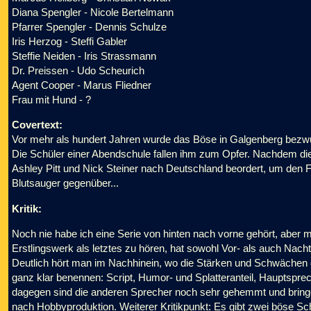
Diana Spengler - Nicole Bertelmann
Pfarrer Spengler - Dennis Schulze
Iris Herzog - Steffi Gabler
Steffie Neiden - Iris Strassmann
Dr. Preissen - Udo Scheurich
Agent Cooper - Marus Fliedner
Frau mit Hund - ?
Covertext:
Vor mehr als hundert Jahren wurde das Böse in Galgenberg bezwun
Die Schüler einer Abendschule fallen ihm zum Opfer. Nachdem die
Ashley Pitt und Nick Steiner nach Deutschland beordert, um den Fa
Blutsauger gegenüber...
Kritik:
Noch nie habe ich eine Serie von hinten nach vorne gehört, aber mi
Erstlingswerk als letztes zu hören, hat sowohl Vor- als auch Nacht
Deutlich hört man im Nachhinein, wo die Stärken und Schwächen 
ganz klar benennen: Script, Humor- und Splatteranteil, Hauptsprech
dagegen sind die anderen Sprecher noch sehr gehemmt und bringen
nach Hobbyproduktion. Weiterer Kritikpunkt: Es gibt zwei böse Schn