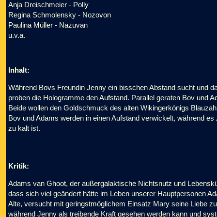
Anja Dreischmeier - Polly
Regina Schmolensky - Nozovon
Paulina Müller - Nazuvan
u.v.a.
Inhalt:
Während Bovs Freundin Jenny ein bisschen Abstand sucht und dab
proben die Hologramme den Aufstand. Parallel geraten Bov und 
Beide wollen den Goldschmuck des alten Wikingerkönigs Blauzah
Bov und Adams werden in einen Aufstand verwickelt, während es zu
zu kalt ist.
Kritik:
Adams van Ghoot, der außergalaktische Nichtsnutz und Lebensküns
dass sich viel geändert hätte im Leben unserer Hauptpersonen 
Alte, versucht mit geringstmöglichem Einsatz Mary seine Liebe zu 
während Jenny als treibende Kraft gesehen werden kann und syste