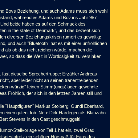
ys und Bovs Beziehung, und auch Adams muss sich wohl
Beistand, während es Adams und Bov ins Jahr 987
n: Und beide haben es auf den Schmuck des
en in the state of Denmark", und das bezieht sich
den diversen Beziehungskrisen rumort es gewaltig:
, und auch "Bluetooth" hat es mit einer unfröhlichen
d als ob das nicht reichen wür
de, machen die
er, so dass die Welt in Wortlosigkeit zu versinken
.. fast dieselbe Sprechertruppe: Erzähler Andreas
cht, aber leider nicht an seinen tränentreibenden
"trocken-würzig" feinen Stimm(ungs)lagen gewohnte
s Fröhlich, der sich in den letzten Jahren still und
die "Hauptfiguren" Markus Stolberg, Gundi Eberhard,
n einen guten Job. Neu: Dirk Hardegen als Blauzahn
ert Stevens in den Cast geschmuggelt!
umor-Steilvorlage von Teil 1 hat ein, zwei Grad
tsdestotrotz ein schöner Hörspaß für Fans des