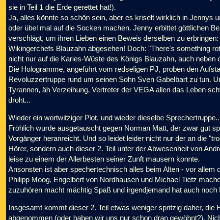
sie in Teil 1 die Erde gerettet hat!).
Ja, alles könnte so schön sein, aber es kriselt wirklich in Jenn
oder übel mal auf die Socken machen. Jenny erbittet göttlichen 
verschlägt, um ihren Lieben einen Beweis derselben zu erbringe
Wikingerchefs Blauzahn abgesehen! Doch: "There's something rott
nicht nur auf die Karies-Wüste des Königs Blauzahn, auch neben 
Die Hologramme, angeführt vom redseligen PJ, proben den Aufstand
Revoluzzertruppe rund um seinen Sohn Sven Gabelbart zu tun. Un
Tyrannen, äh Verzeihung, Vertreter der VEGA allen das Leben schw
droht...
Wieder ein wortwitziger Plot, und wieder dieselbe Sprechertruppe.
Fröhlich wurde ausgetauscht gegen Norman Matt, der zwar gut spri
Vorgänger heranreicht. Und so leidet leider nicht nur der an die 
Hörer, sondern auch dieser 2. Teil unter der Abwesenheit von Andrea
leise zu einem der Allerbesten seiner Zunft mausern konnte.
Ansonsten ist aber spechertechnisch alles beim Alten - vor allem 
Philipp Moog, Engelbert von Nordhausen und Michael Tietz mache
zuzuhören macht mächtig Spaß und irgendjemand hat auch noch B
Insgesamt kommt dieser 2. Teil etwas weniger spritzig daher, die H
abgenommen (oder haben wir uns nur schon dran gewöhnt?). Nich