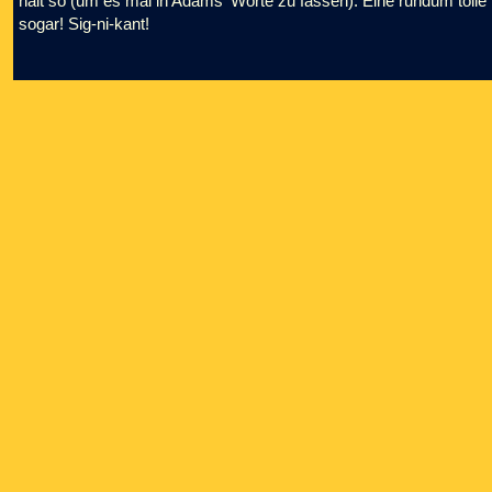
halt so (um es mal in Adams' Worte zu fassen). Eine rundum tolle P
sogar! Sig-ni-kant!