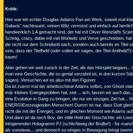
Kritik:
Hier war ein echter Douglas-Adams-Fan am Werk, soweit mal klar. 
Galaxis" nachtrauert, seinen Witz vermisst und einfach auf herrli
handwerklich 1 A gemacht sind, der hat mit Oliver Wenzlaffs Scien
Schräg, crazy, dabei mit viel Wortwitz und Verve geschrieben, hat
die nicht nur dem Schreibstil nach, sondern auch bereits im Titel se
sein, dass der Titelheld (oder sollen wir sagen, der Titel-Antihe
kaum!
Aber gehen wir weit zurück in der Zeit, als das Hörspiel begann..
man eine Geschichte, die so genial verzahnt ist, in drei kurzen 
sagen). Versuchen wir es also mit den Figuren:
Da ist zuerst mal der arbeitsscheue Adams selbst, von Ghoot stam
mal, kleines Energieproblem hat, seit ... ach, lassen wir auch das
eine Evolution in Gang zu bringen, die nur ein einziges Ziel hat..
ENERGIEerzeugenden Menschen! Dumm ist nur, dass Gott gleichze
nicht die mit der Energie), und im gleichen Moment wie Adams auf
Und dann ist da noch Bov, der stille Held der Geschichte: ein Loser
intrigierenden Hologramm PJ (schlichtweg der Brüller!) - für manc
als sonstwas... und dennoch so einiges in Bewegung bringt (wen