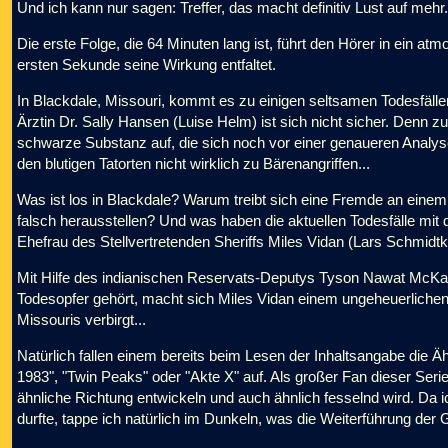
Und ich kann nur sagen: Treffer, das macht definitiv Lust auf mehr.
Die erste Folge, die 64 Minuten lang ist, führt den Hörer in ein a
ersten Sekunde seine Wirkung entfaltet.
In Blackdale, Missouri, kommt es zu einigen seltsamen Todesfällen. 
Ärztin Dr. Sally Hansen (Luise Helm) ist sich nicht sicher. Denn 
schwarze Substanz auf, die sich noch vor einer genaueren Analyse
den blutigen Tatorten nicht wirklich zu Bärenangriffen...
Was ist los in Blackdale? Warum treibt sich eine Fremde an eine
falsch herausstellen? Und was haben die aktuellen Todesfälle mit
Ehefrau des Stellvertretenden Sheriffs Miles Vidan (Lars Schmidtk
Mit Hilfe des indianischen Reservats-Deputys Tyson Nawat McK
Todesopfer gehört, macht sich Miles Vidan einem ungeheuerlichen 
Missouris verbirgt...
Natürlich fallen einem bereits beim Lesen der Inhaltsangabe die Ä
1983", "Twin Peaks" oder "Akte X" auf. Als großer Fan dieser Serie
ähnliche Richtung entwickeln und auch ähnlich fesselnd wird. Da 
durfte, tappe ich natürlich im Dunkeln, was die Weiterführung der