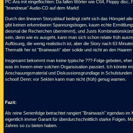
PC-Ära mit eingeflochten: Da fallen Wörter wie C64, Floppy disc
"brandneue" Audio-CD auf dem Markt!
Durch den linearen Storyablauf bedingt zieht sich das Hörspiel all
gibt keinen erkennbaren Spannungsbogen, kaum echte Ermittlung
diesmal die Recherchen übernimmt), und Justs Kombinationskünste
sein, denn wie es ausgeht, kann man sich schon relativ früh ausrec
Auflösung, die wenig realistisch ist, aber die Story nach 63 Minut
Thematik her ist "Brainwash" aber solide und nicht an den Haare
Insgesamt bekommt man keine typische ???-Folge geboten, eher ei
was im Innern einer solchen Organsisation passiert. Ich könnte mir
Anschauungsmaterial und Diskussionsgrundlage in Schulstunden E
school! Denn: vor Sekten kann man nicht (früh) genug warnen.
Fazit:
Als reine Serienfolge betrachtet rangiert "Brainwash" irgendwo im M
eigentlich immer Garant für überdurchschnittlich starke Folgen. 
Jahres so zu bieten haben.