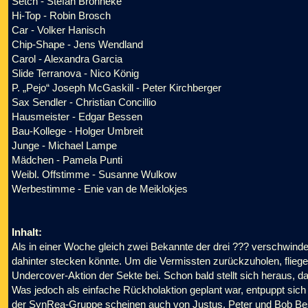
Setch - Stefan Brönneke
Hi-Top - Robin Brosch
Car - Volker Hanisch
Chip-Shape - Jens Wendland
Carol - Alexandra Garcia
Slide Terranova - Nico König
P. „Pejo“ Joseph McGaskill - Peter Kirchberger
Sax Sendler - Christian Concillio
Hausmeister - Edgar Bessen
Bau-Kollege - Holger Umbreit
Junge - Michael Lampe
Mädchen - Pamela Punti
Weibl. Offstimme - Susanne Wulkow
Werbestimme - Enie van de Meiklokjes
Inhalt:
Als in einer Woche gleich zwei Bekannte der drei ??? verschwin
dahinter stecken könnte. Um die Vermissten zurückzuholen, fliegen
Undercover-Aktion der Sekte bei. Schon bald stellt sich heraus, da
Was jedoch als einfache Rückholaktion geplant war, entpuppt sic
der SynRea-Gruppe scheinen auch von Justus, Peter und Bob Besi