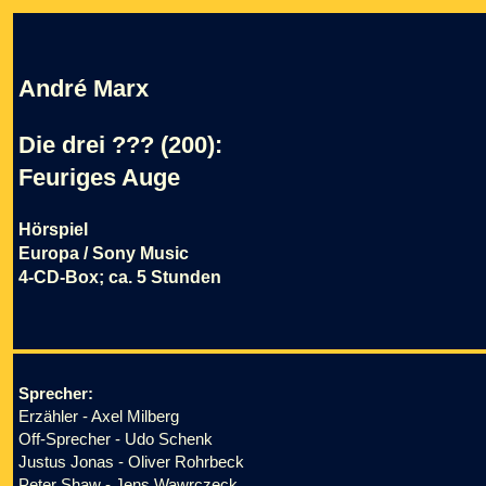
André Marx
Die drei ??? (200):
Feuriges Auge
Hörspiel
Europa / Sony Music
4-CD-Box; ca. 5 Stunden
Sprecher:
Erzähler - Axel Milberg
Off-Sprecher - Udo Schenk
Justus Jonas - Oliver Rohrbeck
Peter Shaw - Jens Wawrczeck