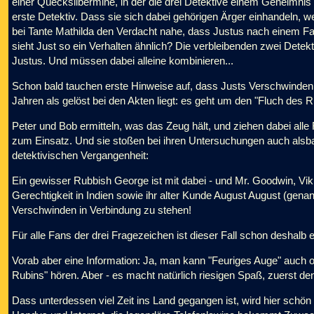
einer Quecksilbermine, in der die drei Detektive einem Geheimni
erste Detektiv. Dass sie sich dabei gehörigen Ärger einhandeln, we
bei Tante Mathilda den Verdacht nahe, dass Justus nach einem Fam
sieht Just so ein Verhalten ähnlich? Die verbleibenden zwei Dete
Justus. Und müssen dabei alleine kombinieren...
Schon bald tauchen erste Hinweise auf, dass Justs Verschwinden m
Jahren als gelöst bei den Akten liegt: es geht um den "Fluch des R
Peter und Bob ermitteln, was das Zeug hält, und ziehen dabei alle
zum Einsatz. Und sie stoßen bei ihren Untersuchungen auch alsba
detektivischen Vergangenheit:
Ein gewisser Rubbish George ist mit dabei - und Mr. Goodwin, V
Gerechtigkeit in Indien sowie ihr alter Kunde August August (gen
Verschwinden in Verbindung zu stehen!
Für alle Fans der drei Fragezeichen ist dieser Fall schon deshalb 
Vorab aber eine Information: Ja, man kann "Feuriges Auge" auch o
Rubins" hören. Aber - es macht natürlich riesigen Spaß, zuerst de
Dass unterdessen viel Zeit ins Land gegangen ist, wird hier schön 