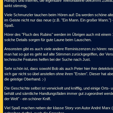
Handys und Internet, die legendäre Telefonlawine bekommt Zuwach
wirkt stimmig.
Viele Schmunzler tauchen beim Hören auf: Da werden schöne alte 
im Geiste nicht nur das neue (z.B. "Ein Mann. Ein großer Mann.")
Spaß.
Hörer des "Fluch des Rubins" werden im Übrigen auch mit einem 1
solche Details sorgen für gute Laune beim Lauschen.
Ansonsten gibt es auch viele andere Reminiszenzen zu hören: ne
man hat so gut es geht auf alte Stimmen zurückgegriffen, der Vers
technische Features helfen bei der Suche nach Just.
Sehr schön ist, dass sowohl Bob als auch Peter hier ihre detektiv
sich gar nicht so übel anstellen ohne ihren "Ersten". Dieser hat abe
die geistige Oberhand. ;-)
Die Geschichte selbst ist verwickelt und knifflig, und einige Orts
behält und sämtliche Handlungsfäden immer gut zugeordnet werde
der Welt" - ein schöner Kniff.
Viel Spaß machen neben der klasse Story von Autor André Marx (