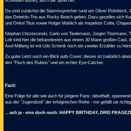
schreiben durfte), auch die Sprecher.
Da sind zunächst die Stammsprecher rund um Oliver Rohrbeck, J
das Detektiv-Trio aus Rocky Beach geben. Dazu gesellen sich Kar
und Onkel Titus sowie Holger Mahlich als Inspektor Cotta. Chapeau
Stephan Chrzescinski, Carlo von Tiedemann, Jürgen Thormann, Ti
Lott sind hier die bekanntesten aus einem 30 Mann großen Cast, d
Axel Milberg ist mit Udo Schenk noch ein zweiter Erzähler zu hören
Zu guter Letzt noch ein Blick aufs Cover: dieses ist (natürlich abs
den "Fluch des Rubins" und ein echter Eye-Catcher.
Fazit:
Eine Folge für alte wie auch für jüngere Fans: rätselhaft, spanne
aus der "Jugendzeit" der erfolgreichen Reihe - mir gefällt sie richtig
... ach ja - eins doch noch: HAPPY BIRTHDAY, DREI FRAGEZ